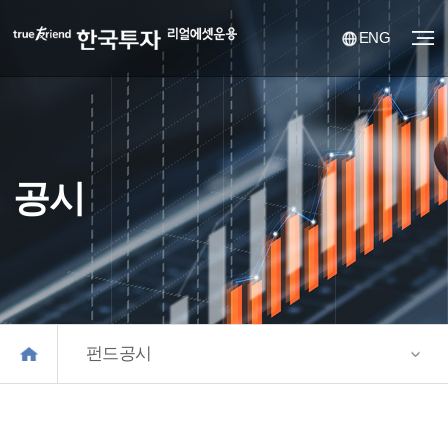
ENG
공시
펀드공시