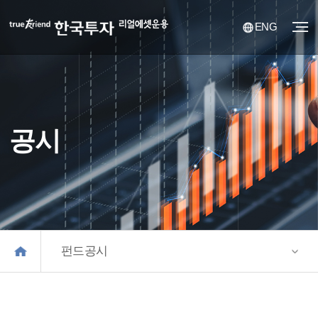
ENG
공시
펀드공시