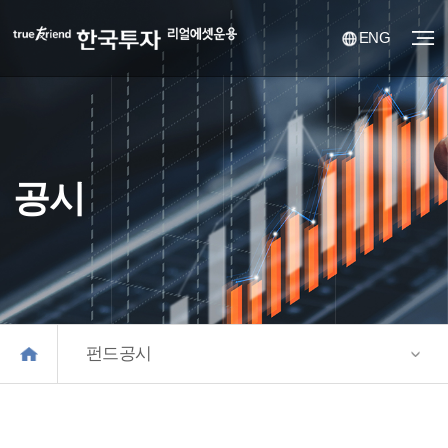
ENG
공시
펀드공시