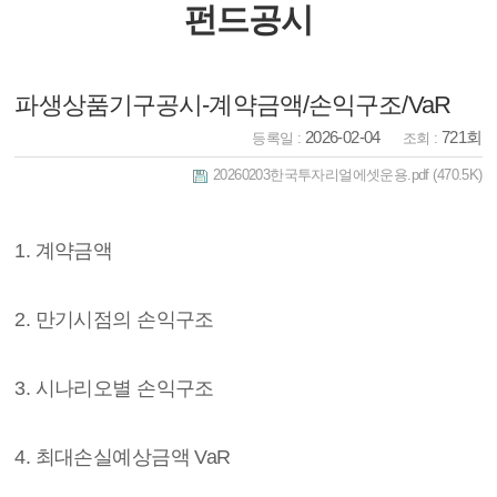
펀드공시
파생상품기구공시-계약금액/손익구조/VaR
2026-02-04
721회
등록일 :
조회 :
20260203한국투자리얼에셋운용.pdf
(470.5K)
1. 계약금액
2. 만기시점의 손익구조
3. 시나리오별 손익구조
4. 최대손실예상금액 VaR