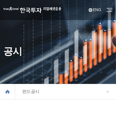
ENG
공시
펀드공시