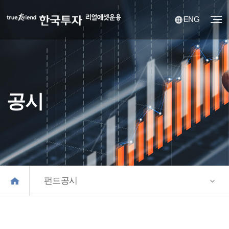
ENG
공시
펀드공시