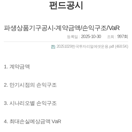
펀드공시
파생상품기구공시-계약금액/손익구조/VaR
2025-10-30
997회
등록일 :
조회 :
20251029한국투자리얼에셋운용.pdf
(468.5K)
1. 계약금액
2. 만기시점의 손익구조
3. 시나리오별 손익구조
4. 최대손실예상금액 VaR