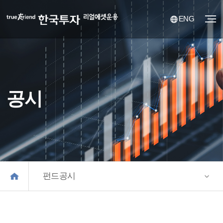
ENG
공시
펀드공시