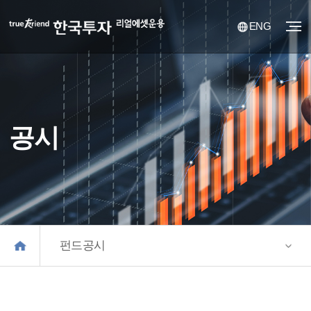
ENG
공시
펀드공시