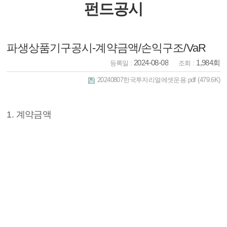
펀드공시
파생상품기구공시-계약금액/손익구조/VaR
2024-08-08
1,984회
등록일 :
조회 :
20240807한국투자리얼에셋운용.pdf
(479.6K)
1. 계약금액