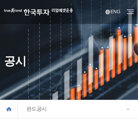
ENG
공시
펀드공시