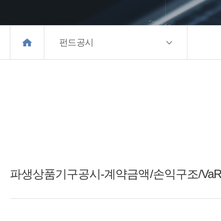
펀드공시
파생상품기구공시-계약금액/손익구조/Va