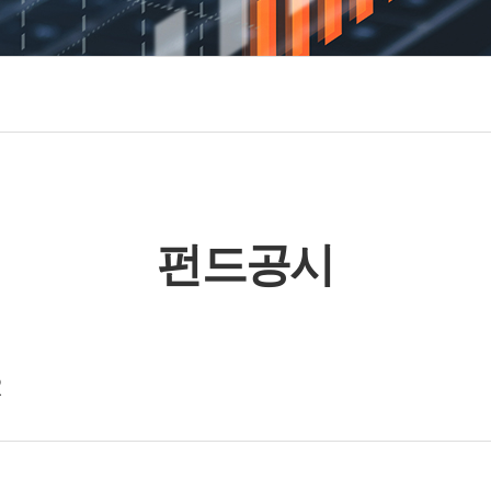
펀드공시
R