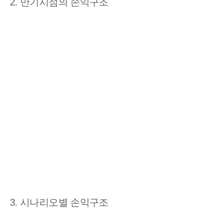
2. 만기시점의 손익구조
3. 시나리오별 손익구조