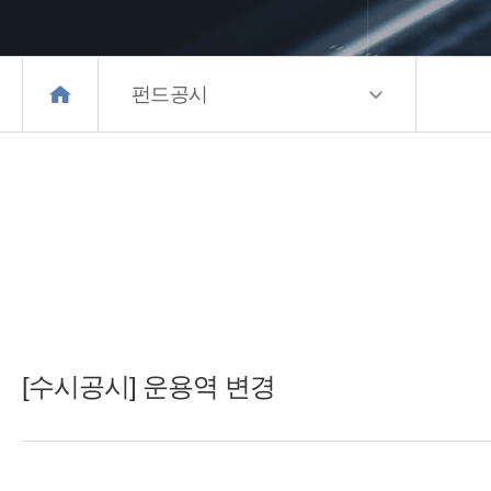
펀드공시
[수시공시] 운용역 변경