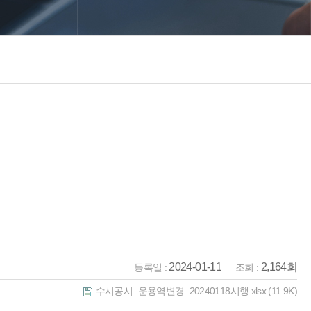
2024-01-11
2,164회
등록일 :
조회 :
수시공시_운용역변경_20240118시행.xlsx
(11.9K)