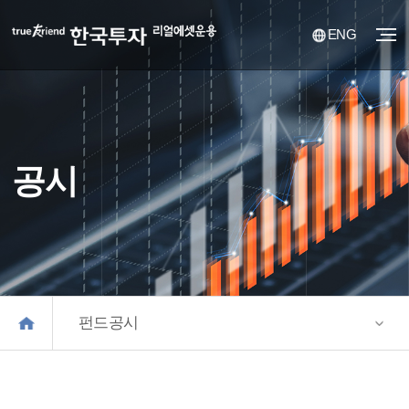
ENG
공시
펀드공시