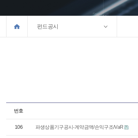
펀드공시
번호
106
파생상품기구공시-계약금액/손익구조/VaR