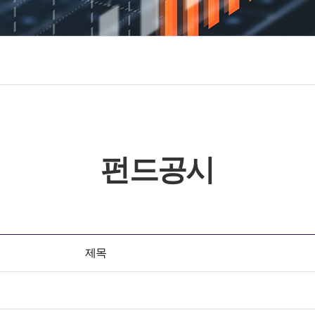
펀드공시
제목