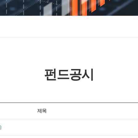
펀드공시
제목