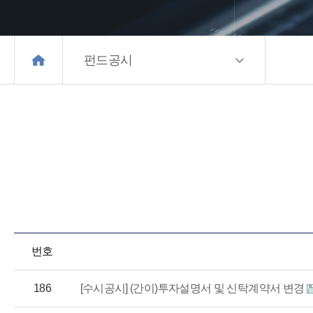
펀드공시
번호
186
[수시공시] (간이)투자설명서 및 신탁계약서 변경