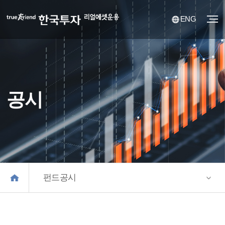
ENG
공시
펀드공시