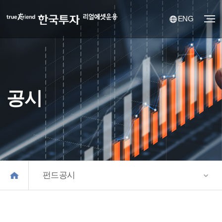
ENG
공시
펀드공시