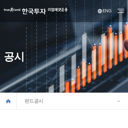
ENG
공시
펀드공시