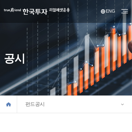
ENG
공시
펀드공시